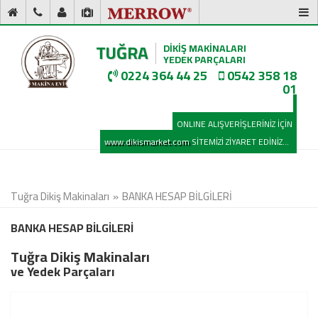
TUĞRA
DİKİŞ MAKİNALARI
YEDEK PARÇALARI
0224 364 44 25
0542 358 18
01
ONLINE ALIŞVERİŞLERİNİZ İÇİN
www.dikismarket.com
SİTEMİZİ ZİYARET EDİNİZ...
Tuğra Dikiş Makinaları
BANKA HESAP BİLGİLERİ
BANKA HESAP BİLGİLERİ
Tuğra Dikiş Makinaları
ve Yedek Parçaları