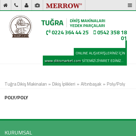
TUĞRA
DİKİŞ MAKİNALARI
YEDEK PARÇALARI
0224 364 44 25
0542 358 18
01
ONLINE ALIŞVERİŞLERİNİZ İÇİN
www.dikismarket.com
SİTEMİZİ ZİYARET EDİNİZ...
Tuğra Dikiş Makinaları
Dikiş İplikleri
Altınbaşak
Poly/Poly
POLY/POLY
KURUMSAL