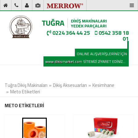
TUĞRA
DİKİŞ MAKİNALARI
YEDEK PARÇALARI
0224 364 44 25
0542 358 18
01
ONLINE ALIŞVERİŞLERİNİZ İÇİN
www.dikismarket.com
SİTEMİZİ ZİYARET EDİNİZ...
Tuğra Dikiş Makinaları
Dikiş Aksesuarları
Kesimhane
Meto Etiketleri
METO ETİKETLERİ