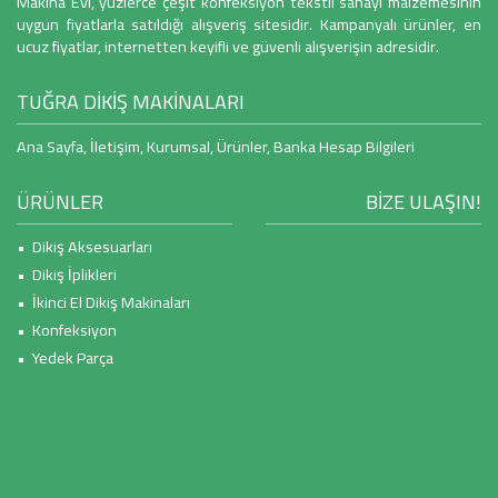
Makina Evi, yüzlerce çeşit konfeksiyon tekstil sanayi malzemesinin
uygun fiyatlarla satıldığı alışveriş sitesidir. Kampanyalı ürünler, en
ucuz fiyatlar, internetten keyifli ve güvenli alışverişin adresidir.
TUĞRA DİKİŞ MAKİNALARI
Ana Sayfa
,
İletişim
,
Kurumsal
,
Ürünler
,
Banka Hesap Bilgileri
ÜRÜNLER
BİZE ULAŞIN!
• Dikiş Aksesuarları
• Dikiş İplikleri
• İkinci El Dikiş Makinaları
• Konfeksiyon
• Yedek Parça