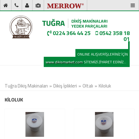
TUĞRA
DİKİŞ MAKİNALARI
YEDEK PARÇALARI
0224 364 44 25
0542 358 18
01
ONLINE ALIŞVERİŞLERİNİZ İÇİN
www.dikismarket.com
SİTEMİZİ ZİYARET EDİNİZ...
Tuğra Dikiş Makinaları
Dikiş İplikleri
Oltalı
Kiloluk
KİLOLUK