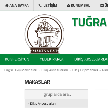
ANA SAYFA
İLETİŞİM
KURUMSAL
Ü
TUĞRA
KONFEKSİYON
YEDEK PARÇA
DİKİŞ AKSESUARLA
Tuğra Dikiş Makinaları
Dikiş Aksesuarları
Dikiş Ekipmanları
Mak
MAKASLAR
» Dikiş Aksesuarları