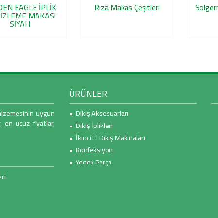
EN EAGLE İPLİK
Rıza Makas Çeşitleri
Solger
İZLEME MAKASI
SİYAH
ÜRÜNLER
malzemesinin uygun
• Dikiş Aksesuarları
r, en ucuz fiyatlar,
• Dikiş İplikleri
• İkinci El Dikiş Makinaları
• Konfeksiyon
• Yedek Parça
ri