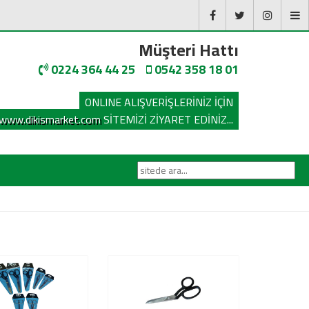
Müşteri Hattı
0224 364 44 25
0542 358 18 01
ONLINE ALIŞVERİŞLERİNİZ İÇİN
www.dikismarket.com
SİTEMİZİ ZİYARET EDİNİZ...