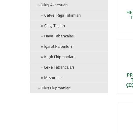
» Dikiş Aksesuarı
HE
» Cetvel Riga Takımları
T
» Çizgi Taşları
» Hava Tabancaları
» İşaret Kalemleri
» Kılçık Ekipmanları
» Leke Tabancaları
PR
» Mezuralar
ÇEŞ
» Dikiş Ekipmanları
» Çektirme Aparatları
» Dikiş Aparatları
» Dikiş İğneleri
» Dikiş İplikleri