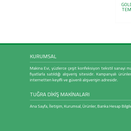
GOLD
» El Aletleri
TEM
» Leke Çıkarıcılar
» Makaslar
» Sprey Çeşitleri
» Kesimhane
KURUMSAL
» Bileme Taşları
Makina Evi, yüzlerce çeşit konfeksiyon tekstil sanayi 
» Çelik Eldivenler
fiyatlarla satıldığı alışveriş sitesidir. Kampanyalı ürünle
» Gramaj Terazisi
internetten keyifli ve güvenli alışverişin adresidir.
» Kesim Motoru Bıçakları
TUĞRA DİKİŞ MAKİNALARI
» Kontrol Etiketleri
Ana Sayfa
,
İletişim
,
Kurumsal
,
Ürünler
,
Banka Hesap Bilgile
» Meto Etiketleri
» Meto Makinaları
» Pastal Kağıtları