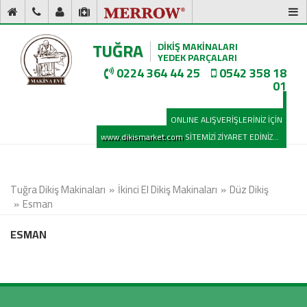
TUĞRA
DİKİŞ MAKİNALARI
YEDEK PARÇALARI
0224 364 44 25
0542 358 18
01
ONLINE ALIŞVERİŞLERİNİZ İÇİN
www.dikismarket.com
SİTEMİZİ ZİYARET EDİNİZ...
Tuğra Dikiş Makinaları
İkinci El Dikiş Makinaları
Düz Dikiş
Esman
ESMAN