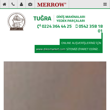
TUĞRA
DİKİŞ MAKİNALARI
YEDEK PARÇALARI
0224 364 44 25
0542 358 18
01
ONLINE ALIŞVERİŞLERİNİZ İÇİN
www.dikismarket.com
SİTEMİZİ ZİYARET EDİNİZ...