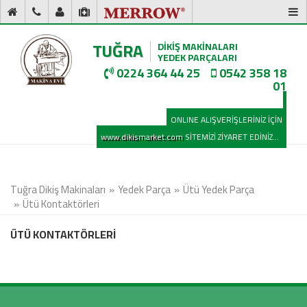
TUĞRA
DİKİŞ MAKİNALARI
YEDEK PARÇALARI
0224 364 44 25
0542 358 18
01
ONLINE ALIŞVERİŞLERİNİZ İÇİN
www.dikismarket.com
SİTEMİZİ ZİYARET EDİNİZ...
Tuğra Dikiş Makinaları
Yedek Parça
Ütü Yedek Parça
Ütü Kontaktörleri
ÜTÜ KONTAKTÖRLERİ