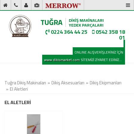
TUĞRA
DİKİŞ MAKİNALARI
YEDEK PARÇALARI
0224 364 44 25
0542 358 18
01
ONLINE ALIŞVERİŞLERİNİZ İÇİN
www.dikismarket.com
SİTEMİZİ ZİYARET EDİNİZ...
Tuğra Dikiş Makinaları
Dikiş Aksesuarları
Dikiş Ekipmanları
El Aletleri
EL ALETLERİ