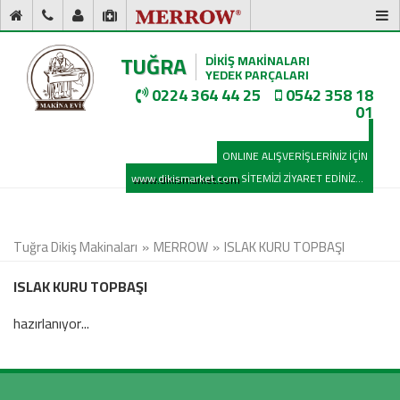
TUĞRA
DİKİŞ MAKİNALARI
YEDEK PARÇALARI
0224 364 44 25
0542 358 18
01
ONLINE ALIŞVERİŞLERİNİZ İÇİN
www.dikismarket.com
SİTEMİZİ ZİYARET EDİNİZ...
Tuğra Dikiş Makinaları
MERROW
ISLAK KURU TOPBAŞI
ISLAK KURU TOPBAŞI
hazırlanıyor...