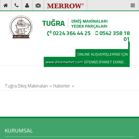
TUĞRA
DİKİŞ MAKİNALARI
YEDEK PARÇALARI
0224 364 44 25
0542 358 18
01
ONLINE ALIŞVERİŞLERİNİZ İÇİN
www.dikismarket.com
SİTEMİZİ ZİYARET EDİNİZ...
Tuğra Dikiş Makinaları
Haberler
KURUMSAL