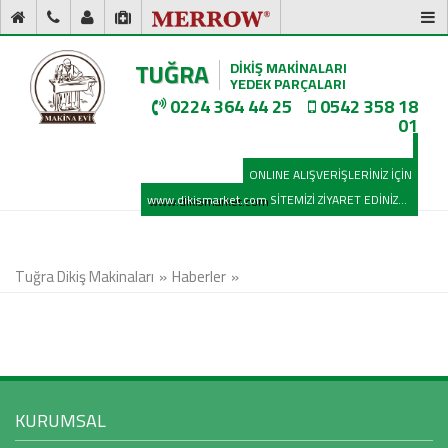
TUĞRA
DİKİŞ MAKİNALARI
YEDEK PARÇALARI
0224 364 44 25
0542 358 18
01
ONLINE ALIŞVERİŞLERİNİZ İÇİN
www.dikismarket.com
SİTEMİZİ ZİYARET EDİNİZ...
Tuğra Dikiş Makinaları
Haberler
KURUMSAL