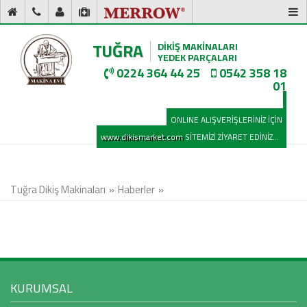
TUĞRA
DİKİŞ MAKİNALARI
YEDEK PARÇALARI
0224 364 44 25
0542 358 18
01
ONLINE ALIŞVERİŞLERİNİZ İÇİN
www.dikismarket.com
SİTEMİZİ ZİYARET EDİNİZ...
Tuğra Dikiş Makinaları
Haberler
KURUMSAL