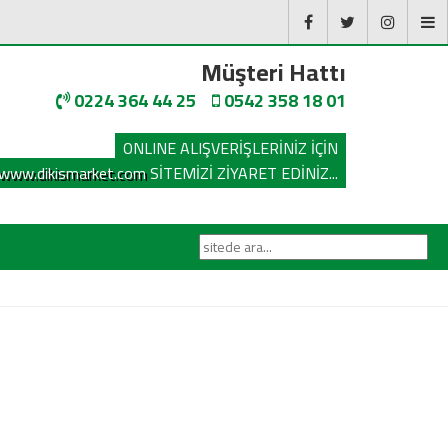
Müşteri Hattı
0224 364 44 25
0542 358 18 01
ONLINE ALIŞVERİŞLERİNİZ İÇİN
www.dikismarket.com
SİTEMİZİ ZİYARET EDİNİZ...