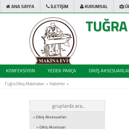
ANA SAYFA
İLETİŞİM
KURUMSAL
Ü
TUĞRA
KONFEKSİYON
YEDEK PARÇA
DİKİŞ AKSESUARLA
Tuğra Dikiş Makinaları
Haberler
» Dikiş Aksesuarları
» Dikiş Aksesuarı