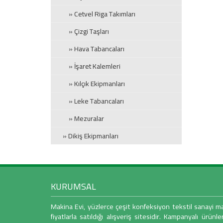
» Cetvel Riga Takımları
» Çizgi Taşları
» Hava Tabancaları
» İşaret Kalemleri
» Kılçık Ekipmanları
» Leke Tabancaları
» Mezuralar
» Dikiş Ekipmanları
» Çektirme Aparatları
» Dikiş Aparatları
KURUMSAL
» Dikiş İğneleri
» Dikiş İplikleri
Makina Evi, yüzlerce çeşit konfeksiyon tekstil sanayi 
fiyatlarla satıldığı alışveriş sitesidir. Kampanyalı ürünle
» El Aletleri