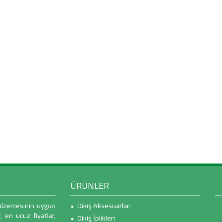
ÜRÜNLER
malzemesinin uygun
• Dikiş Aksesuarları
r, en ucuz fiyatlar,
• Dikiş İplikleri