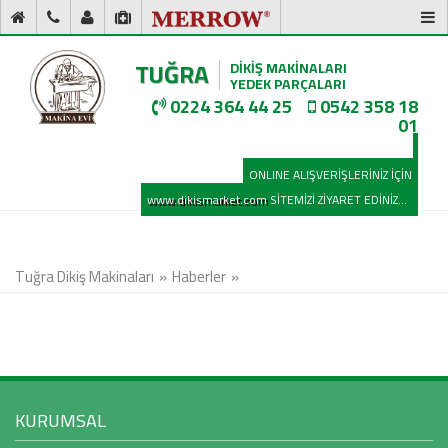
TUĞRA
DİKİŞ MAKİNALARI
YEDEK PARÇALARI
0224 364 44 25
0542 358 18
01
ONLINE ALIŞVERİŞLERİNİZ İÇİN
www.dikismarket.com
SİTEMİZİ ZİYARET EDİNİZ...
Tuğra Dikiş Makinaları
Haberler
KURUMSAL